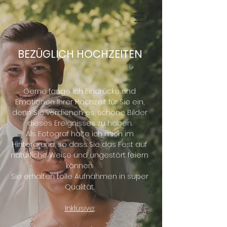
BEZÜGLICH HOCHZEITEN
Gerne fange ich Eindrücke und
Emotionen Ihrer Hochzeit für Sie ein,
denn Sie verdienen es, schöne Bilder
dieses Ereignisses zu haben.
Als Fotograf halte ich mich im
Hintergrund, so dass Sie das Fest auf
natürliche Weise und ungestört feiern
können.
Sie erhalten tolle Aufnahmen in super
Qualität.
Inklusive: