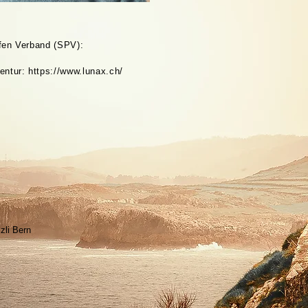
fen Verband (SPV):
entur:
https://www.lunax.ch/
zli Bern