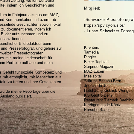
okalen Zeitung, wo ich wertvolle
lte, indem ich Geschichten und
Mitglied:
dium in Fotojournalismus am MAZ,
 und Kommunikation in Luzern, ab.
-Schweizer Pressefotogra
, fesselnde Geschichten sowohl lokal
https://spv.cyon.site/
d zu dokumentieren, indem ich
- Lunax Schweizer Fotoag
e Bilder aufzunehmen und zu
sonanz finden.
beruflicher Bildredakteur beim
Klienten:
af und Pressefotograf, und gehöre zur
​Tamedia
hweizer Pressefotografen
Ringier
 es mir, meine Leidenschaft für
Biel
er Tagblatt
ein Portfolio aufbaue und mein
Surprise Magazin
MAZ Luzern
es Gefühl für soziale Kompetenz und
Inselspital
 es mir ermöglicht, mit Menschen aus
Stiftung Elfenau Bern
takt zu treten und ihre Geschichten
Journal du Jura
Hotel Jungfraublick Wengen
wurde meine Reportage über die
KG Gastro Bern
Ausland publiziert.
Restaurant Tierpark Daehlhöl
Kirchgemeinde Köniz
Porsche Basel