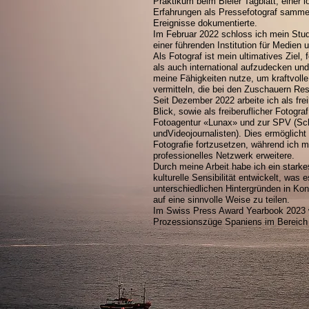
Praktikum beim Bieler Tagblatt, einer l
Erfahrungen als Pressefotograf samme
Ereignisse dokumentierte.
Im Februar 2022 schloss ich mein Stu
einer führenden Institution für Medien
Als Fotograf ist mein ultimatives Ziel
als auch international aufzudecken un
meine Fähigkeiten nutze, um kraftvoll
vermitteln, die bei den Zuschauern Re
Seit Dezember 2022 arbeite ich als frei
Blick, sowie als freiberuflicher Fotogr
Fotoagentur «Lunax» und zur SPV (Sc
undVideojournalisten). Dies ermöglicht
Fotografie fortzusetzen, während ich m
professionelles Netzwerk erweitere.
Durch meine Arbeit habe ich ein stark
kulturelle Sensibilität entwickelt, was
unterschiedlichen Hintergründen in Kon
auf eine sinnvolle Weise zu teilen.
Im Swiss Press Award Yearbook 2023 
Prozessionszüge Spaniens im Bereich 